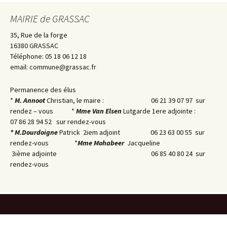
MAIRIE de GRASSAC
35, Rue de la forge
16380 GRASSAC
Téléphone: 05 18 06 12 18
email: commune@grassac.fr
Permanence des élus
*
M. Annoot
Christian, le maire : 06 21 39 07 97 sur
rendez – vous *
Mme Van Elsen
Lutgarde 1ere adjointe :
07 86 28 94 52 sur rendez-vous
* M.
Dourdoigne
Patrick 2iem adjoint 06 23 63 00 55 sur
rendez-vous *
Mme Mohabeer
Jacqueline
3ième adjointe 06 85 40 80 24 sur
rendez-vous