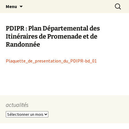
Aller
Recherc
Commune de Grassac
Menu
au
contenu
PDIPR : Plan Départemental des
Itinéraires de Promenade et de
Randonnée
Plaquette_de_presentation_du_PDIPR-bd_01
actualités
actualités