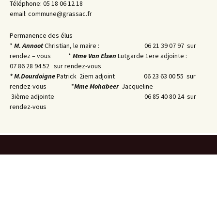
Téléphone: 05 18 06 12 18
email: commune@grassac.fr
Permanence des élus
*
M. Annoot
Christian, le maire : 06 21 39 07 97 sur
rendez – vous *
Mme Van Elsen
Lutgarde 1ere adjointe :
07 86 28 94 52 sur rendez-vous
* M.
Dourdoigne
Patrick 2iem adjoint 06 23 63 00 55 sur
rendez-vous *
Mme Mohabeer
Jacqueline
3ième adjointe 06 85 40 80 24 sur
rendez-vous