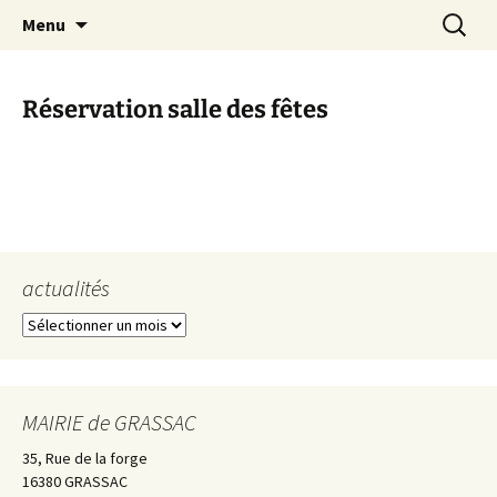
Aller
Recherc
Commune de Grassac
Menu
au
contenu
Réservation salle des fêtes
actualités
actualités
MAIRIE de GRASSAC
35, Rue de la forge
16380 GRASSAC