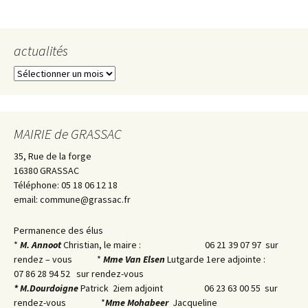
actualités
actualités
MAIRIE de GRASSAC
35, Rue de la forge
16380 GRASSAC
Téléphone: 05 18 06 12 18
email: commune@grassac.fr
Permanence des élus
*
M. Annoot
Christian, le maire : 06 21 39 07 97 sur
rendez – vous *
Mme Van Elsen
Lutgarde 1ere adjointe :
07 86 28 94 52 sur rendez-vous
* M.
Dourdoigne
Patrick 2iem adjoint 06 23 63 00 55 sur
rendez-vous *
Mme Mohabeer
Jacqueline