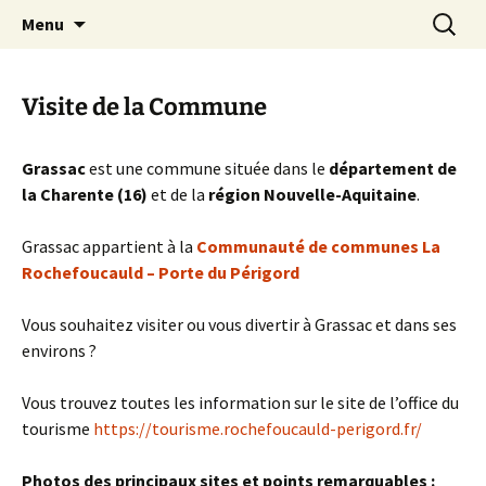
Aller
Recherc
Commune de Grassac
Menu
au
contenu
Visite de la Commune
Grassac
est une commune située dans le
département de
la Charente (16)
et de la
région Nouvelle-Aquitaine
.
Grassac appartient à la
Communauté de communes La
Rochefoucauld – Porte du Périgord
Vous souhaitez visiter ou vous divertir à Grassac et dans ses
environs ?
Vous trouvez toutes les information sur le site de l’office du
tourisme
https://tourisme.rochefoucauld-perigord.fr/
Photos des principaux sites et points remarquables :